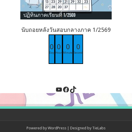
ปฏิทินภาคเรียนที่ 1/2569
นับถอยหลังวันสอบกลางภาค 1/2569
0
0
0
0
Day
Hour
Minute
Second
YouTube
Facebook
TikTok
Powered by
WordPress
| Designed by
TieLabs