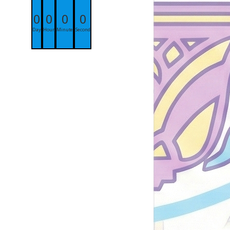
0
0
0
0
Day
Hour
Minute
Second