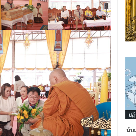
ปฏิ
นับ