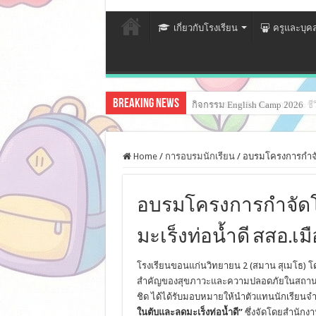
เกี่ยวกับโรงเรียน
ครูและบุค
Breaking News
โครงการส่งเสริมพัฒนาทักษะชีวิ
Home
/
การอบรมนักเรียน
/
อบรมโครงการกำจัด
อบรมโครงการกำจัดโ
มะเร็งท่อน้ำดี สสอ.เ
โรงเรียนขอนแก่นวิทยายน 2 (สมาน สุเมโธ) โ
สำคัญของสุขภาวะและความปลอดภัยในสถานศึกษา 
ชิด ได้ได้รับมอบหมายให้นำตัวแทนนักเรียน
ในตับและลดมะเร็งท่อน้ำดี”
ซึ่งจัดโดยสำนัก