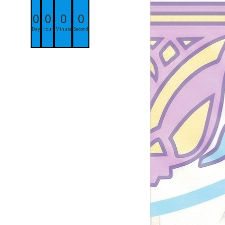
0
0
0
0
Day
Hour
Minute
Second