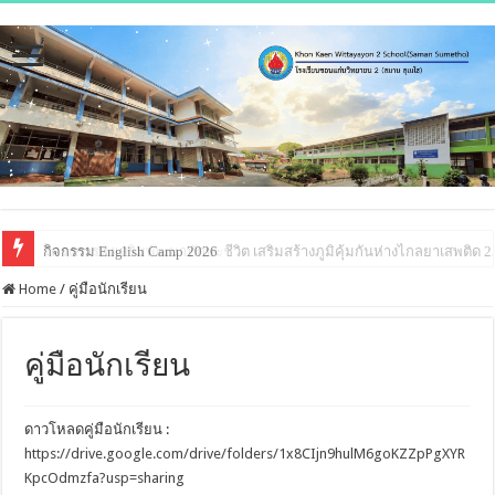
กิจกรรม English Camp 2026
โครงการส่งเสริมพัฒนาทักษะชีวิต เสริมสร้างภูมิคุ้มกันห่างไกลยาเสพติด 
Home
/
คู่มือนักเรียน
คู่มือนักเรียน
ดาวโหลดคู่มือนักเรียน :
https://drive.google.com/drive/folders/1x8CIjn9hulM6goKZZpPgXYR
KpcOdmzfa?usp=sharing