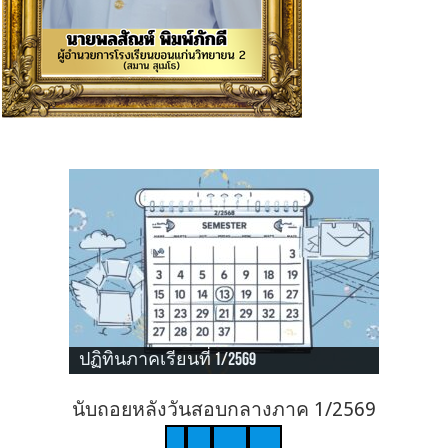
ปฏิทินภาคเรียนที่ 1/2569
นับถอยหลังวันสอบกลางภาค 1/2569