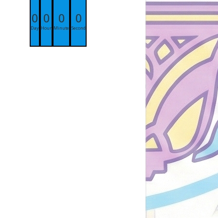
0
0
0
0
Day
Hour
Minute
Second