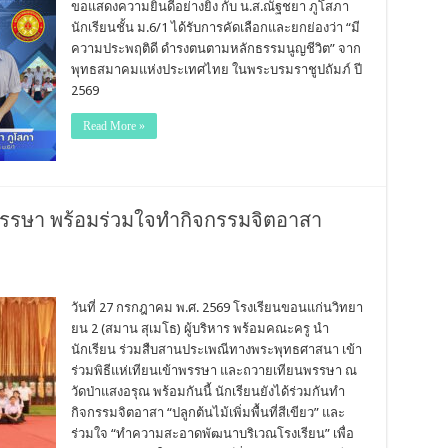
ขอแสดงความยินดีอย่างยิ่ง กับ น.ส.ณัฐชยา ภูโสภา
นักเรียนชั้น ม.6/1 ได้รับการคัดเลือกและยกย่องว่า “มี
ความประพฤติดี ดำรงตนตามหลักธรรมนูญชีวิต” จาก
พุทธสมาคมแห่งประเทศไทย ในพระบรมราชูปถัมภ์ ปี
2569
Read More »
พรรษา พร้อมร่วมใจทำกิจกรรมจิตอาสา
วันที่ 27 กรกฎาคม พ.ศ. 2569 โรงเรียนขอนแก่นวิทยา
ยน 2 (สมาน สุเมโธ) ผู้บริหาร พร้อมคณะครู นำ
นักเรียน ร่วมสืบสานประเพณีทางพระพุทธศาสนา เข้า
ร่วมพิธีแห่เทียนเข้าพรรษา และถวายเทียนพรรษา ณ
วัดป่าแสงอรุณ พร้อมกันนี้ นักเรียนยังได้ร่วมกันทำ
กิจกรรมจิตอาสา “ปลูกต้นไม้เพิ่มพื้นที่สีเขียว” และ
ร่วมใจ “ทำความสะอาดพัฒนาบริเวณโรงเรียน” เพื่อ